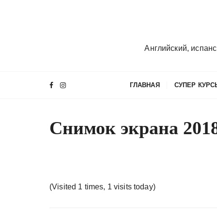
П
е
р
е
Английский, испанс
й
т
и
ГЛАВНАЯ
СУПЕР КУРС
к
с
о
Снимок экрана 2018-
д
е
р
ж
и
(Visited 1 times, 1 visits today)
м
о
м