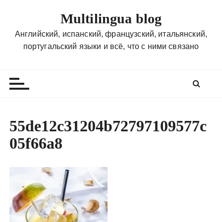
П
Multilingua blog
е
р
Английский, испанский, французский, итальянский,
е
португальский языки и всё, что с ними связано
й
т
и
к
с
о
55de12c31204b72797109577c
д
05f66a8
е
р
ж
и
м
о
м