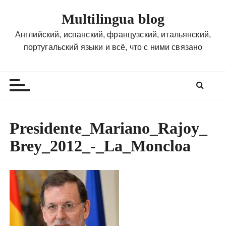
П
Multilingua blog
е
р
Английский, испанский, французский, итальянский,
е
португальский языки и всё, что с ними связано
й
т
и
к
с
о
Presidente_Mariano_Rajoy_
д
Brey_2012_-_La_Moncloa
е
р
ж
и
м
о
м