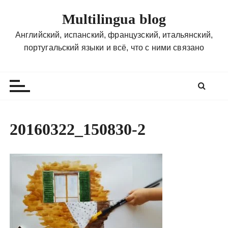
П
Multilingua blog
е
р
Английский, испанский, французский, итальянский,
е
португальский языки и всё, что с ними связано
й
т
и
к
с
о
20160322_150830-2
д
е
р
ж
и
м
о
м