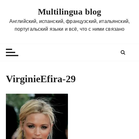
П
Multilingua blog
е
р
Английский, испанский, французский, итальянский,
е
португальский языки и всё, что с ними связано
й
т
и
к
с
о
VirginieEfira-29
д
е
р
ж
и
м
о
м