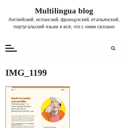
П
Multilingua blog
е
р
Английский, испанский, французский, итальянский,
е
португальский языки и всё, что с ними связано
й
т
и
к
с
о
IMG_1199
д
е
р
ж
и
м
о
м