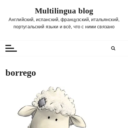
П
Multilingua blog
е
р
Английский, испанский, французский, итальянский,
е
португальский языки и всё, что с ними связано
й
т
и
к
с
о
borrego
д
е
р
ж
и
м
о
м