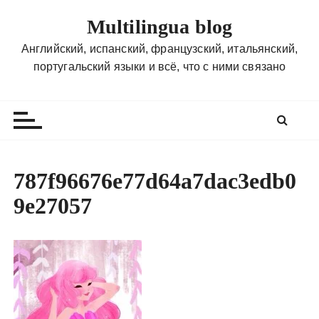
П
Multilingua blog
е
р
Английский, испанский, французский, итальянский,
е
португальский языки и всё, что с ними связано
й
т
и
к
с
о
787f96676e77d64a7dac3edb0
д
9e27057
е
р
ж
и
м
о
м