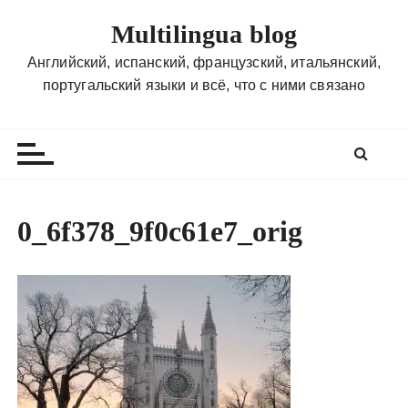
П
Multilingua blog
е
р
Английский, испанский, французский, итальянский,
е
португальский языки и всё, что с ними связано
й
т
и
к
с
о
0_6f378_9f0c61e7_orig
д
е
р
ж
и
м
о
м