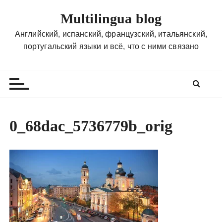
П
Multilingua blog
е
р
Английский, испанский, французский, итальянский,
е
португальский языки и всё, что с ними связано
й
т
и
к
с
о
0_68dac_5736779b_orig
д
е
р
ж
и
м
о
м