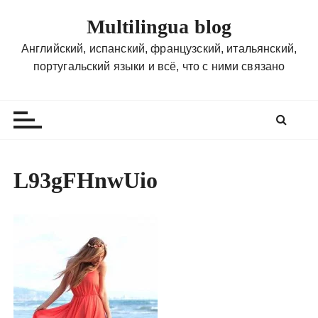
П
Multilingua blog
е
р
Английский, испанский, французский, итальянский,
е
португальский языки и всё, что с ними связано
й
т
и
к
с
о
L93gFHnwUio
д
е
р
ж
и
м
о
м