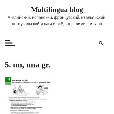
П
Multilingua blog
е
р
Английский, испанский, французский, итальянский,
е
португальский языки и всё, что с ними связано
й
т
и
к
с
о
5. un, una gr.
д
е
р
ж
и
м
о
м