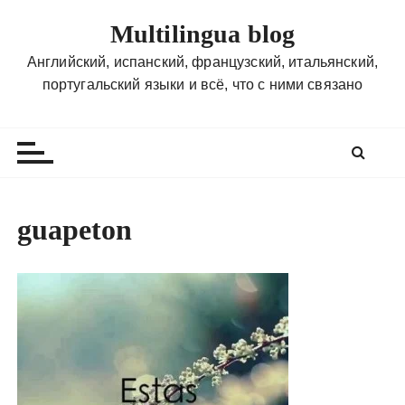
П
Multilingua blog
е
р
Английский, испанский, французский, итальянский,
е
португальский языки и всё, что с ними связано
й
т
и
к
с
о
guapeton
д
е
р
ж
и
м
о
м