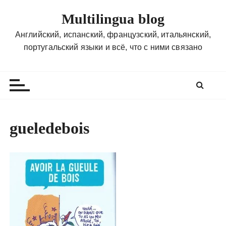
П
Multilingua blog
е
р
Английский, испанский, французский, итальянский,
е
португальский языки и всё, что с ними связано
й
т
и
к
с
о
gueledebois
д
е
р
ж
и
м
о
м