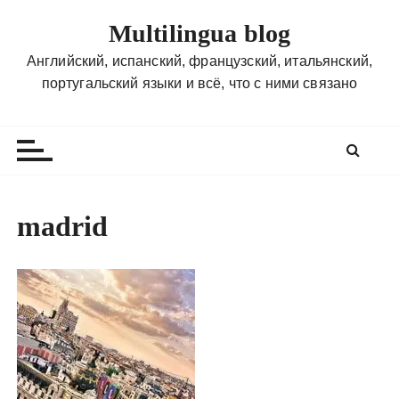
П
Multilingua blog
е
р
Английский, испанский, французский, итальянский,
е
португальский языки и всё, что с ними связано
й
т
и
к
с
о
madrid
д
е
р
ж
и
м
о
м