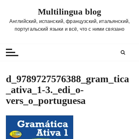
П
Multilingua blog
е
р
Английский, испанский, французский, итальянский,
е
португальский языки и всё, что с ними связано
й
т
и
к
с
о
d_9789727576388_gram_tica
д
_ativa_1-3._edi_o-
е
р
vers_o_portuguesa
ж
и
м
о
м